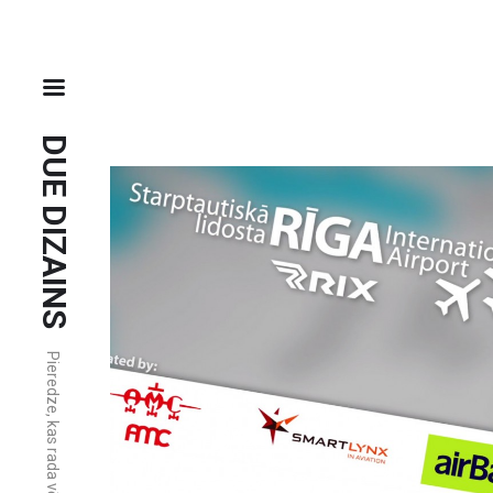
DUE DIZAINS
Pieredze, kas rada vērtību.