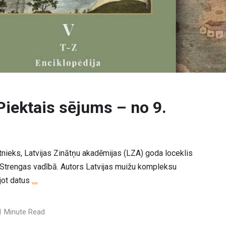
Piektais sējums – no 9.
ētnieks, Latvijas Zinātņu akadēmijas (LZA) goda loceklis
-Strengas vadībā. Autors Latvijas muižu kompleksu
ojot datus
…
 Minute Read