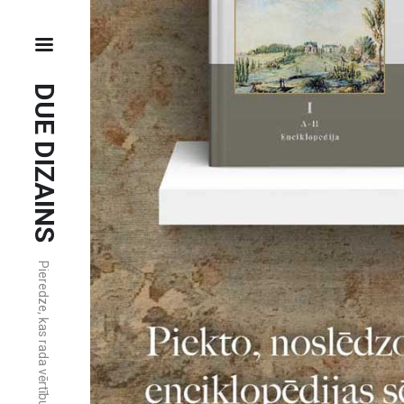
DUE DIZAINS
Pieredze, kas rada vērtību.