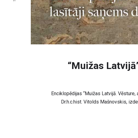
“Muižas Latvijā
Enciklopēdijas “Muižas Latvijā. Vēsture, 
Dr.h.c.hist. Vitolds Mašnovskis, i