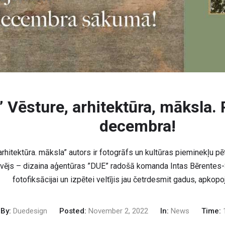
” Vēsture, arhitektūra, māksla. 
decembra!
arhitektūra. māksla” autors ir fotogrāfs un kultūras pieminekļu p
zdevējs – dizaina aģentūras ”DUE” radošā komanda Intas Bērentes
fotofiksācijai un izpētei veltījis jau četrdesmit gadus, apkop
By:
Duedesign
Posted:
November 2, 2022
In:
News
Time:
1