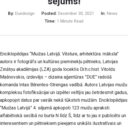
sējums!
By:
Duedesign
Posted:
December 30, 2021
In:
News
Time:
1 Minute Read
Enciklopēdijas “Muižas Latvijā. Vēsture, arhitektūra. māksla”
autors ir fotogrāfs un kultūras pieminekļu pētnieks, Latvijas
Zinātņu akadēmijas (LZA) goda loceklis Dr.h.c.hist. Vitolds
Mašnovskis, izdevējs – dizaina aģentūras ”DUE” radošā
komanda Intas Bērentes-Strengas vadībā. Autors Latvijas muižu
kompleksu fotofiksācijai un izpētei veltījis jau četrdesmit gadus,
apkopojot datus par vairāk nekā tūkstoti muižām. Enciklopēdijas
“Muižas Latvijā” 4. sējumā apkopoti 123 muižu apraksti
alfabētiskā secībā no burta N līdz Š, līdz ar to jau ir publicēts un
interesentiem un pētniekiem pieejams unikāls ilustratīvais un