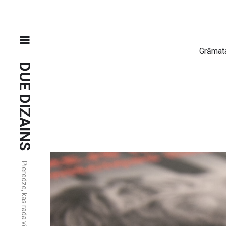
Grāmata
DUE DIZAINS
Pieredze, kas rada vērtību.