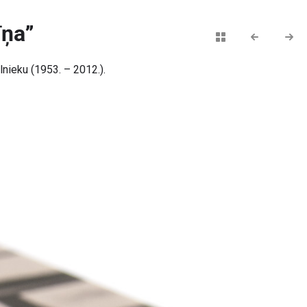
īņa”
lnieku (1953. – 2012.).