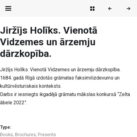
Jiržījs Holīks. Vienotā
Vidzemes un ārzemju
dārzkopība.
Jiržījs Holīks. Vienotā Vidzemes un ārzemju dārzkopība.
1684. gadā Rīgā izdotās grāmatas faksimilizdevums un
kultūrvēsturiskais konteksts.
Darbs ir iesniegts ikgadējā grāmatu mākslas konkursā “Zelta
ābele 2022”.
Type:
Books
,
Brochures
,
Presents