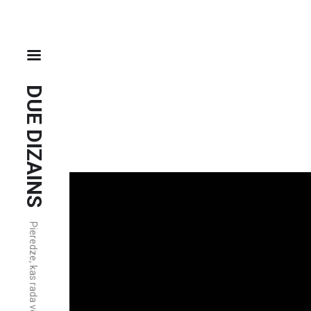
DUE DIZAINS
Pieredze, kas rada vērtību.