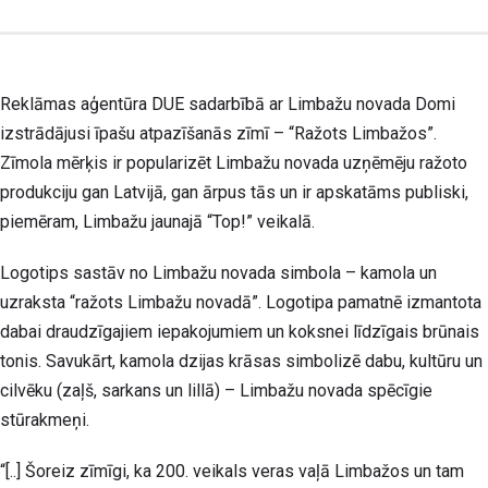
Reklāmas aģentūra DUE sadarbībā ar Limbažu novada Domi
izstrādājusi īpašu atpazīšanās zīmī – “Ražots Limbažos”.
Zīmola mērķis ir popularizēt Limbažu novada uzņēmēju ražoto
produkciju gan Latvijā, gan ārpus tās un ir apskatāms publiski,
piemēram, Limbažu jaunajā “Top!” veikalā.
Logotips sastāv no Limbažu novada simbola – kamola un
uzraksta “ražots Limbažu novadā”. Logotipa pamatnē izmantota
dabai draudzīgajiem iepakojumiem un koksnei līdzīgais brūnais
tonis. Savukārt, kamola dzijas krāsas simbolizē dabu, kultūru un
cilvēku (zaļš, sarkans un lillā) – Limbažu novada spēcīgie
stūrakmeņi.
“[..] Šoreiz zīmīgi, ka 200. veikals veras vaļā Limbažos un tam