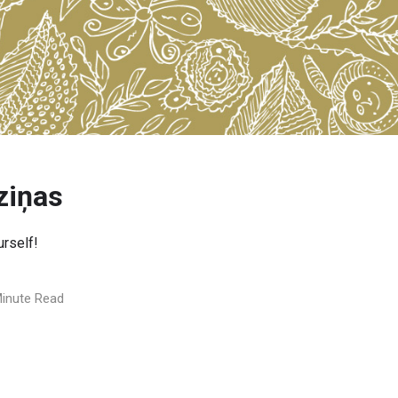
ziņas
urself!
inute Read