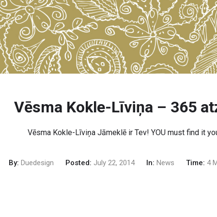
Vēsma Kokle-Līviņa – 365 at
Vēsma Kokle-Līviņa Jāmeklē ir Tev! YOU must find it yo
By:
Duedesign
Posted:
July 22, 2014
In:
News
Time:
4 M