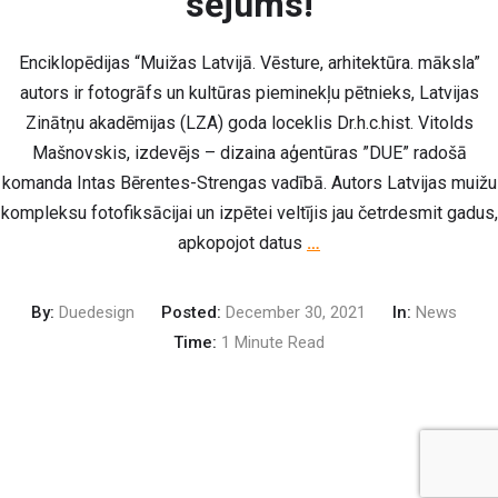
sējums!
Enciklopēdijas “Muižas Latvijā. Vēsture, arhitektūra. māksla”
autors ir fotogrāfs un kultūras pieminekļu pētnieks, Latvijas
Zinātņu akadēmijas (LZA) goda loceklis Dr.h.c.hist. Vitolds
Mašnovskis, izdevējs – dizaina aģentūras ”DUE” radošā
komanda Intas Bērentes-Strengas vadībā. Autors Latvijas muižu
kompleksu fotofiksācijai un izpētei veltījis jau četrdesmit gadus,
apkopojot datus
…
By:
Duedesign
Posted:
December 30, 2021
In:
News
Time:
1 Minute Read