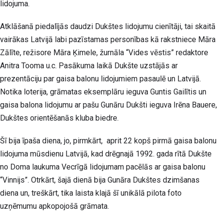
lidojuma
.
Atklāšanā piedalījās daudzi Dukštes lidojumu cienītāji, tai skaitā
vairākas Latvijā labi pazīstamas personības kā rakstniece Māra
Zālīte, režisore Māra Ķimele, žurnāla “Vides vēstis” redaktore
Anitra Tooma u.c. Pasākuma laikā Dukšte uzstājās ar
prezentāciju par gaisa balonu lidojumiem pasaulē un Latvijā.
Notika loterija, grāmatas eksemplāru ieguva Guntis Gailītis un
gaisa balona lidojumu ar pašu Gunāru Dukšti ieguva Irēna Bauere,
Dukštes orientēšanās kluba biedre.
Šī bija īpaša diena, jo, pirmkārt, aprit 22 kopš pirmā gaisa balonu
lidojuma mūsdienu Latvijā, kad drēgnajā 1992. gada rītā Dukšte
no Doma laukuma Vecrīgā lidojumam pacēlās ar gaisa balonu
“Vinnijs”. Otrkārt, šajā dienā bija Gunāra Dukštes dzimšanas
diena un, treškārt, tika laista klajā šī unikālā pilota foto
uzņēmumu apkopojošā grāmata.