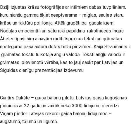
Dziļi izjustas krāsu fotogrāfijas ar intīmiem dabas tuvplāniem,
kuru nianšu gamma šķiet neaptverama – miglas, saules staru,
krāsu un faktūru polifonija. Attēli grupēti pa gadalaikiem.
Nodaļas emocionāli un saturiski papildina rakstnieces
Ingas
Ābeles
īpaši šīm ainavām radīti īsprozas teksti un grāmatas
noslēgumā paša autora dotās bilžu piezīmes.
Kaija Straumanis
ir
grāmatas tekstu tulkotāja angļu valodā. Teksti angļu valodā ir
grāmatas pievienotā vērtība, kas to ļauj saukt par Latvijas un
Siguldas cienīgu prezentācijas izdevumu.
Gunārs Dukšte
– gaisa balonu pilots, Latvijas gaisa kuģošanas
pionieris ar 22 gadu un vairāk nekā 3000 lidojumu pieredzi.
Viņam pieder Latvijas rekordi gaisa balonu lidojumos –
augstumā, tālumā un ilgumā.