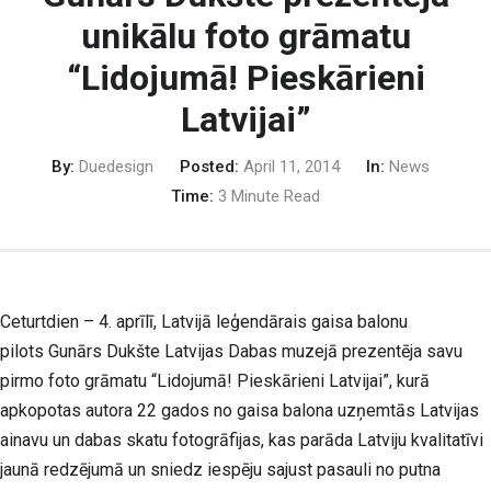
Gunārs Dukšte prezentēja
unikālu foto grāmatu
“Lidojumā! Pieskārieni
Latvijai”
By:
Duedesign
Posted:
April 11, 2014
In:
News
Time:
3 Minute Read
Ceturtdien – 4. aprīlī, Latvijā leģendārais gaisa balonu
pilots
Gunārs Dukšte
Latvijas Dabas muzejā
prezentēja savu
pirmo foto grāmatu “Lidojumā! Pieskārieni Latvijai”
, kurā
apkopotas autora 22 gados no gaisa balona uzņemtās Latvijas
ainavu un dabas skatu fotogrāfijas, kas
parāda Latviju kvalitatīvi
jaunā redzējumā un sniedz iespēju sajust pasauli no putna