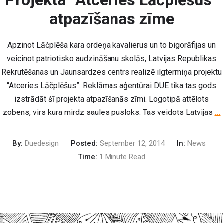
Projekta “Atceries Lāčplēšus”
atpazīšanas zīme
Apzinot Lāčplēša kara ordeņa kavalierus un to bigorāfijas un
veicinot patriotisko audzināšanu skolās, Latvijas Republikas
Rekrutēšanas un Jaunsardzes centrs realizē ilgtermiņa projektu
“Atceries Lāčplēšus”. Reklāmas aģentūrai DUE tika tas gods
izstrādāt šī projekta atpazīšanās zīmi. Logotipā attēlots
zobens, virs kura mirdz saules pusloks. Tas veidots Latvijas
…
By:
Duedesign
Posted:
September 12, 2014
In:
News
Time:
1 Minute Read