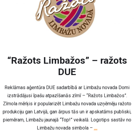
“Ražots Limbažos” – ražots
DUE
Reklāmas aģentūra DUE sadarbībā ar Limbažu novada Domi
izstrādājusi īpašu atpazīšanās zīmī – “Ražots Limbažos”.
Zīmola mērķis ir popularizēt Limbažu novada uzņēmēju ražoto
produkciju gan Latvijā, gan ārpus tās un ir apskatāms publiski,
piemēram, Limbažu jaunajā “Top!” veikalā. Logotips sastāv no
Limbažu novada simbola –
…