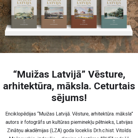
“Muižas Latvijā” Vēsture,
arhitektūra, māksla. Ceturtais
sējums!
Enciklopēdijas “Muižas Latvijā. Vēsture, arhitektūra. māksla”
autors ir fotogrāfs un kultūras pieminekļu pētnieks, Latvijas
Zinātņu akadēmijas (LZA) goda loceklis Dr.h.c.hist. Vitolds