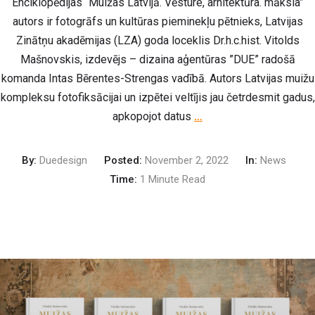
Enciklopēdijas “Muižas Latvijā. Vēsture, arhitektūra. māksla”
autors ir fotogrāfs un kultūras pieminekļu pētnieks, Latvijas
Zinātņu akadēmijas (LZA) goda loceklis Dr.h.c.hist. Vitolds
Mašnovskis, izdevējs – dizaina aģentūras ”DUE” radošā
komanda Intas Bērentes-Strengas vadībā. Autors Latvijas muižu
kompleksu fotofiksācijai un izpētei veltījis jau četrdesmit gadus,
apkopojot datus
…
By:
Duedesign
Posted:
November 2, 2022
In:
News
Time:
1 Minute Read