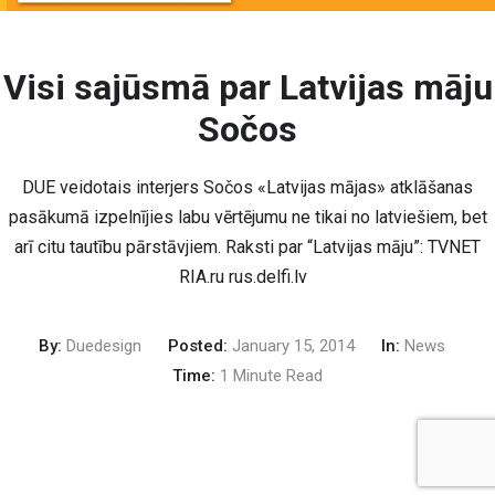
Visi sajūsmā par Latvijas māju
Sočos
DUE veidotais interjers Sočos «Latvijas mājas» atklāšanas
pasākumā izpelnījies labu vērtējumu ne tikai no latviešiem, bet
arī citu tautību pārstāvjiem. Raksti par “Latvijas māju”: TVNET
RIA.ru rus.delfi.lv
By:
Duedesign
Posted:
January 15, 2014
In:
News
Time:
1 Minute Read