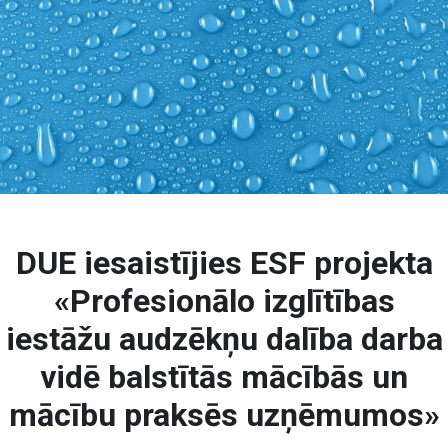
DUE iesaistījies ESF projekta
«Profesionālo izglītības
iestāžu audzēkņu dalība darba
vidē balstītās mācībās un
mācību praksēs uzņēmumos»