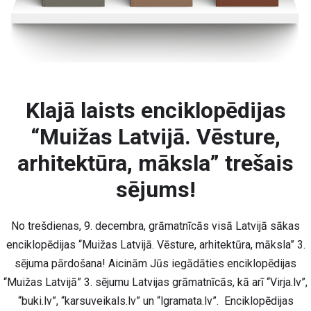
Klajā laists enciklopēdijas
“Muižas Latvijā. Vēsture,
arhitektūra, māksla” trešais
sējums!
No trešdienas, 9. decembra, grāmatnīcās visā Latvijā sākas
enciklopēdijas “Muižas Latvijā. Vēsture, arhitektūra, māksla” 3.
sējuma pārdošana! Aicinām Jūs iegādāties enciklopēdijas
“Muižas Latvijā” 3. sējumu Latvijas grāmatnīcās, kā arī “Virja.lv”,
“buki.lv”, “karsuveikals.lv” un “lgramata.lv”. Enciklopēdijas