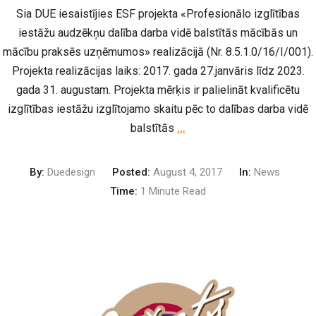
Sia DUE iesaistījies ESF projekta «Profesionālo izglītības
iestāžu audzēkņu dalība darba vidē balstītās mācībās un
mācību praksēs uzņēmumos» realizācijā (Nr. 8.5.1.0/16/I/001).
Projekta realizācijas laiks: 2017. gada 27.janvāris līdz 2023.
gada 31. augustam. Projekta mērķis ir palielināt kvalificētu
izglītības iestāžu izglītojamo skaitu pēc to dalības darba vidē
balstītās
…
By:
Duedesign
Posted:
August 4, 2017
In:
News
Time:
1 Minute Read