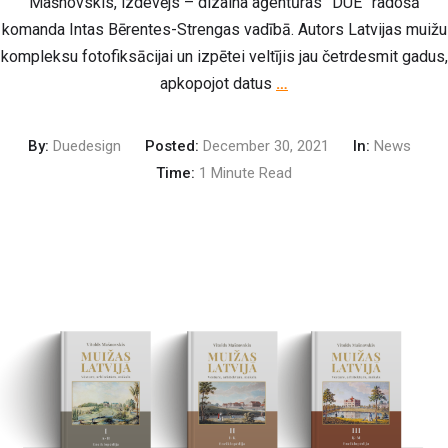
Mašnovskis, izdevējs – dizaina aģentūras ”DUE” radošā
komanda Intas Bērentes-Strengas vadībā. Autors Latvijas muižu
kompleksu fotofiksācijai un izpētei veltījis jau četrdesmit gadus,
apkopojot datus
…
By:
Duedesign
Posted:
December 30, 2021
In:
News
Time:
1 Minute Read