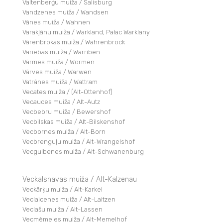
Valtenberģu muiža / Salisburg
Vandzenes muiža / Wandsen
Vānes muiža / Wahnen
Varakļānu muiža / Warkland, Pałac Warklany
Vārenbrokas muiža / Wahrenbrock
Variebas muiža / Warriben
Vārmes muiža / Wormen
Vārves muiža / Warwen
Vatrānes muiža / Wattram
Vecates muiža / (Alt-Ottenhof)
Vecauces muiža / Alt-Autz
Vecbebru muiža / Bewershof
Vecbilskas muiža / Alt-Bilskenshof
Vecbornes muiža / Alt-Born
Vecbrenguļu muiža / Alt-Wrangelshof
Vecgulbenes muiža / Alt-Schwanenburg
Veckalsnavas muiža / Alt-Kalzenau
Veckārķu muiža / Alt-Karkel
Veclaicenes muiža / Alt-Laitzen
Veclašu muiža / Alt-Lassen
Vecmēmeles muiža / Alt-Memelhof