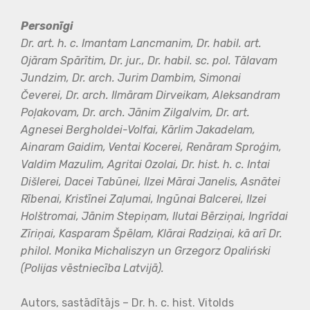
Personīgi
Dr. art. h. c. Imantam Lancmanim, Dr. habil. art.
Ojāram Spārītim,
Dr. jur., Dr. habil. sc. pol. Tālavam
Jundzim, Dr. arch. Jurim Dambim, Simonai
Čeverei,
Dr. arch. Ilmāram Dirveikam, Aleksandram
Poļakovam, Dr. arch. Jānim Zilgalvim,
Dr. art.
Agnesei Bergholdei-Volfai, Kārlim Jakadelam,
Ainaram Gaidim, Ventai Kocerei,
Renāram Sproģim,
Valdim Mazulim, Agritai Ozolai, Dr. hist. h. c. Intai
Dišlerei, Dacei Tabūnei,
Ilzei Mārai Janelis, Asnātei
Rībenai, Kristīnei Zaļumai, Ingūnai Balcerei, Ilzei
Holštromai,
Jānim Stepiņam, Ilutai Bērziņai, Ingrīdai
Zīriņai, Kasparam Špēlam, Klārai Radziņai,
kā arī Dr.
philol. Monika Michaliszyn un Grzegorz Opaliński
(Polijas vēstniecība Latvijā).
Autors, sastādītājs – Dr. h. c. hist. Vitolds