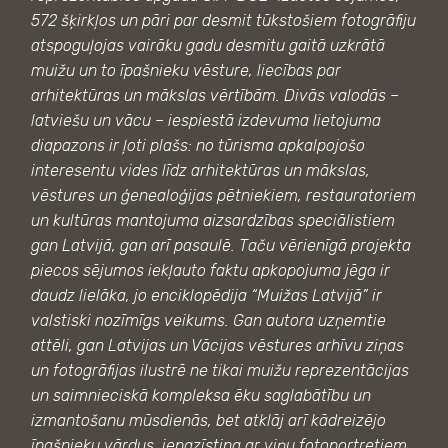
572 šķirkļos un pāri par desmit tūkstošiem fotogrāfiju
atspoguļojas vairāku gadu desmitu gaitā uzkrātā
muižu un to īpašnieku vēsture, liecības par
arhitektūras un mākslas vērtībām. Divās valodās –
latviešu un vācu – iespiestā izdevuma lietojuma
diapazons ir ļoti plašs: no tūrisma apkalpojošo
interesentu vides līdz arhitektūras un mākslas,
vēstures un ģenealoģijas pētniekiem, restauratoriem
un kultūras mantojuma aizsardzības speciālistiem
gan Latvijā, gan arī pasaulē. Taču vērienīgā projekta
piecos sējumos iekļauto faktu apkopojuma jēga ir
daudz lielāka, jo enciklopēdija “Muižas Latvijā” ir
valstiski nozīmīgs veikums. Gan autora uzņemtie
attēli, gan Latvijas un Vācijas vēstures arhīvu ziņas
un fotogrāfijas ilustrē ne tikai muižu reprezentācijas
un saimnieciskā kompleksa ēku saglabātību un
izmantošanu mūsdienās, bet atklāj arī kādreizējo
īpašnieku vārdus, iepazīstina ar viņu fotoportretiem