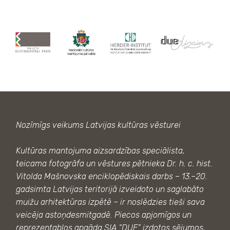
Nozīmīgs veikums Latvijas kultūras vēsturei
Kultūras mantojuma aizsardzības speciālista,
teicama fotogrāfa un vēstures pētnieka Dr. h. c. hist.
Vitolda Mašnovska enciklopēdiskais darbs – 13.–20.
gadsimta Latvijas teritorijā izveidoto un saglabāto
muižu arhitektūras izpētē – ir noslēdzies tieši sava
veicēja astoņdesmitgadē. Piecos apjomīgos un
reprezentablos apgāda SIA “DUE” izdotos sējumos,