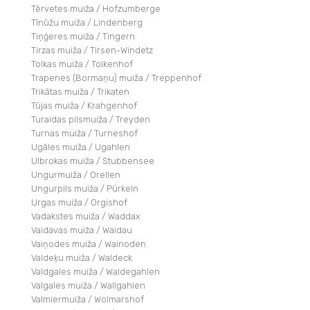
Tērvetes muiža / Hofzumberge
Tīnūžu muiža / Lindenberg
Tiņģeres muiža / Tingern
Tirzas muiža / Tirsen-Windetz
Tolkas muiža / Tolkenhof
Trapenes (Bormaņu) muiža / Treppenhof
Trikātas muiža / Trikaten
Tūjas muiža / Krahgenhof
Turaidas pilsmuiža / Treyden
Turnas muiža / Turneshof
Ugāles muiža / Ugahlen
Ulbrokas muiža / Stubbensee
Ungurmuiža / Orellen
Ungurpils muiža / Pürkeln
Urgas muiža / Orgishof
Vadakstes muiža / Waddax
Vaidavas muiža / Waidau
Vaiņodes muiža / Wainoden
Valdeķu muiža / Waldeck
Valdgales muiža / Waldegahlen
Valgales muiža / Wallgahlen
Valmiermuiža / Wolmarshof