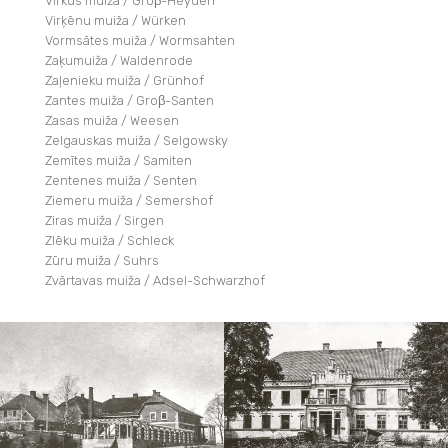
Virkus muiža / Groβ-Heyden
Virķēnu muiža / Würken
Vormsātes muiža / Wormsahten
Zaķumuiža / Waldenrode
Zaļenieku muiža / Grünhof
Zantes muiža / Groβ-Santen
Zasas muiža / Weesen
Zelgauskas muiža / Selgowsky
Zemītes muiža / Samiten
Zentenes muiža / Senten
Ziemeru muiža / Semershof
Ziras muiža / Sirgen
Zlēku muiža / Schleck
Zūru muiža / Suhrs
Zvārtavas muiža / Adsel-Schwarzhof