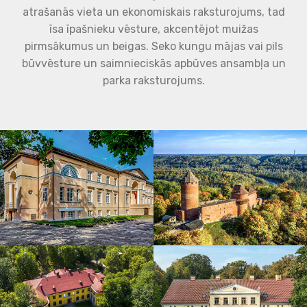
atrašanās vieta un ekonomiskais raksturojums, tad
īsa īpašnieku vēsture, akcentējot muižas
pirmsākumus un beigas. Seko kungu mājas vai pils
būvvēsture un saimnieciskās apbūves ansambļa un
parka raksturojums.