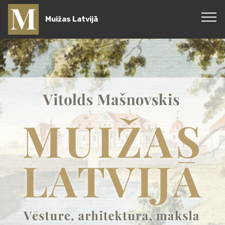
Muižas Latvijā