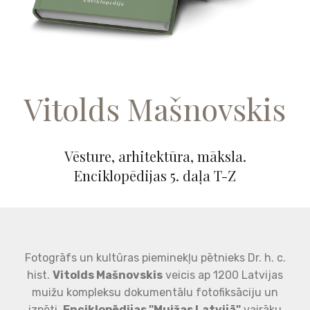
Vitolds Mašnovskis
Vēsture, arhitektūra, māksla.
Enciklopēdijas 5. daļa T-Z
Fotogrāfs un kultūras pieminekļu pētnieks Dr. h. c.
hist.
Vitolds Mašnovskis
veicis ap 1200 Latvijas
muižu kompleksu dokumentālu fotofiksāciju un
izpēti.
Enciklopēdijas "Muižas Latvijā"
vairāku