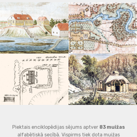
Piektais enciklopēdijas sējums aptver
83 muižas
alfabētiskā secībā. Vispirms tiek dota muižas