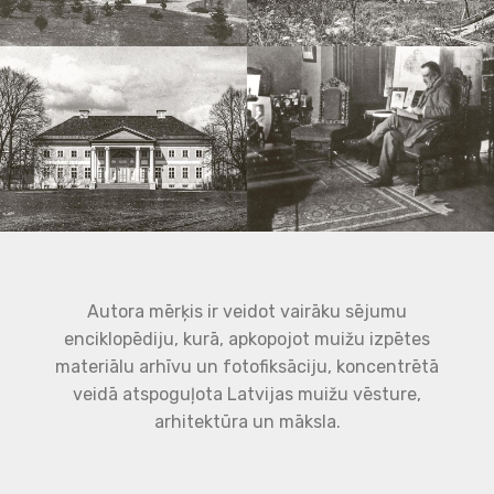
Autora mērķis ir veidot vairāku sējumu
enciklopēdiju, kurā, apkopojot muižu izpētes
materiālu arhīvu un fotofiksāciju, koncentrētā
veidā atspoguļota Latvijas muižu vēsture,
arhitektūra un māksla.