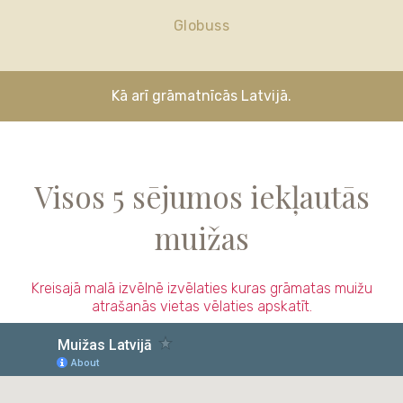
Globuss
Kā arī grāmatnīcās Latvijā.
Visos 5 sējumos iekļautās
muižas
Kreisajā malā izvēlnē izvēlaties kuras grāmatas muižu
atrašanās vietas vēlaties apskatīt.