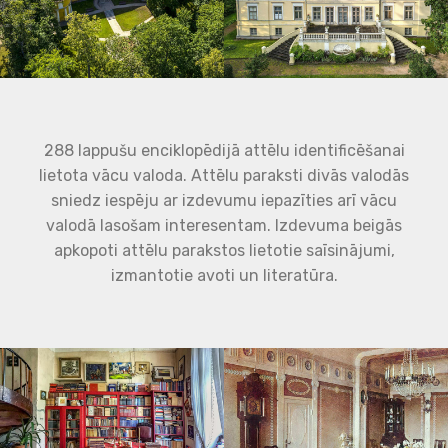
288 lappušu enciklopēdijā attēlu identificēšanai
lietota vācu valoda. Attēlu paraksti divās valodās
sniedz iespēju ar izdevumu iepazīties arī vācu
valodā lasošam interesentam. Izdevuma beigās
apkopoti attēlu parakstos lietotie saīsinājumi,
izmantotie avoti un literatūra.