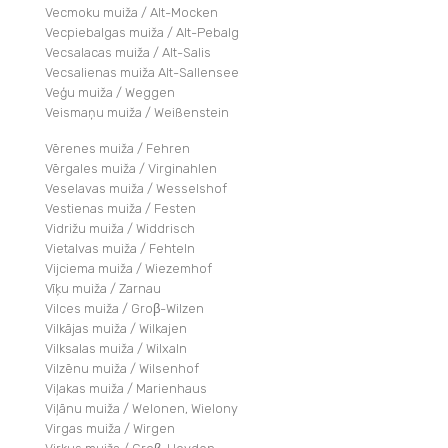
Vecmoku muiža / Alt-Mocken
Vecpiebalgas muiža / Alt-Pebalg
Vecsalacas muiža / Alt-Salis
Vecsalienas muiža Alt-Sallensee
Veģu muiža / Weggen
Veismaņu muiža / Weißenstein
Vērenes muiža / Fehren
Vērgales muiža / Virginahlen
Veselavas muiža / Wesselshof
Vestienas muiža / Festen
Vidrižu muiža / Widdrisch
Vietalvas muiža / Fehteln
Vijciema muiža / Wiezemhof
Vīķu muiža / Zarnau
Vilces muiža / Groβ-Wilzen
Vilkājas muiža / Wilkajen
Vilksalas muiža / Wilxaln
Vilzēnu muiža / Wilsenhof
Viļakas muiža / Marienhaus
Viļānu muiža / Welonen, Wielony
Virgas muiža / Wirgen