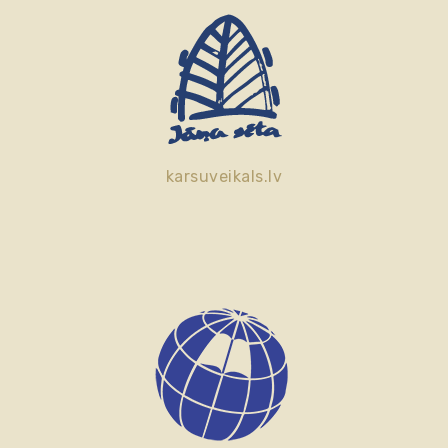
karsuveikals.lv