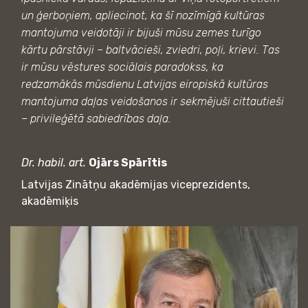
un ģerboņiem, apliecinot, ka šī nozīmīgā kultūras
mantojuma veidotāji ir bijuši mūsu zemes turīgo
kārtu pārstāvji – baltvācieši, zviedri, poļi, krievi. Tas
ir mūsu vēstures sociālais paradokss, ka
redzamākās mūsdienu Latvijas eiropiskā kultūras
mantojuma daļas veidošanos ir sekmējuši cittautieši
– privileģētā sabiedrības daļa.
Dr. habil. art.
Ojārs Spārītis
Latvijas Zinātņu akadēmijas viceprezidents,
akadēmiķis