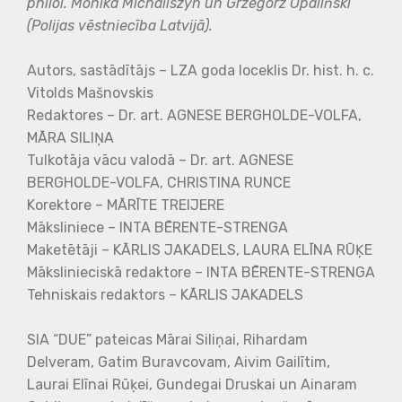
philol. Monika Michaliszyn un Grzegorz Opaliński
(Polijas vēstniecība Latvijā).
Autors, sastādītājs – LZA goda loceklis Dr. hist. h. c.
Vitolds Mašnovskis
Redaktores – Dr. art. AGNESE BERGHOLDE-VOLFA,
MĀRA SILIŅA
Tulkotāja vācu valodā – Dr. art. AGNESE
BERGHOLDE-VOLFA, CHRISTINA RUNCE
Korektore – MĀRĪTE TREIJERE
Māksliniece – INTA BĒRENTE-STRENGA
Maketētāji – KĀRLIS JAKADELS, LAURA ELĪNA RŪĶE
Mākslinieciskā redaktore – INTA BĒRENTE-STRENGA
Tehniskais redaktors – KĀRLIS JAKADELS
SIA “DUE” pateicas Mārai Siliņai, Rihardam
Delveram, Gatim Buravcovam, Aivim Gailītim,
Laurai Elīnai Rūķei, Gundegai Druskai un Ainaram