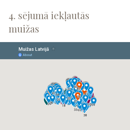
4. sējumā iekļautās
muižas