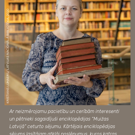
Ar neizmērojamu pacietību un cerībām interesenti
un pētnieki sagaidījuši enciklopēdijas “Muižas
Latvijā” ceturto sējumu. Kārtējais enciklopēdijas
sējums lasītājam atklāj noslēpumus, kuros katras