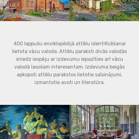
400 lappušu enciklopēdijā attēlu identificēšanai
lietota vācu valoda. Attēlu paraksti divās valodās
sniedz iespēju ar izdevumu iepazīties arī vācu
valodā lasošam interesentam. Izdevuma beigās
apkopoti attēlu parakstos lietotie saīsinājumi,
izmantotie avoti un literatūra.