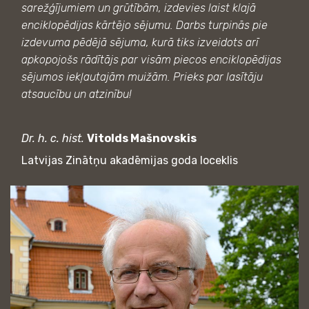
sarežģījumiem un grūtībām, izdevies laist klajā
enciklopēdijas kārtējo sējumu. Darbs turpinās pie
izdevuma pēdējā sējuma, kurā tiks izveidots arī
apkopojošs rādītājs par visām piecos enciklopēdijas
sējumos iekļautajām muižām. Prieks par lasītāju
atsaucību un atzinību!
Dr. h. c. hist.
Vitolds Mašnovskis
Latvijas Zinātņu akadēmijas goda loceklis