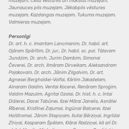
muzejam, Cēsu Vēstures un mākslas muzejam,
Jaunauces pils muzejam, Jēkabpils vēstures
muzejam, Kazdangas muzejam, Tukuma muzejam,
Valmieras muzejam.
Personīgi
Dr. art. h. c. Imantam Lancmanim, Dr. habil. art.
Ojāram Spārītim,
Dr. jur., Dr. habil. sc. pol. Tālavam
Jundzim, Dr. arch. Jurim Dambim, Simonai
Čeverei,
Dr. arch. Ilmāram Dirveikam, Aleksandram
Poļakovam, Dr. arch. Jānim Zilgalvim,
Dr. art.
Agnesei Bergholdei-Volfai, Kārlim Jakadelam,
Ainaram Gaidim, Ventai Kocerei,
Renāram Sproģim,
Valdim Mazulim, Agritai Ozolai, Dr. hist. h. c. Intai
Dišlerei, Dacei Tabūnei,
Ilzei Mārai Janelis, Asnātei
Rībenai, Kristīnei Zaļumai, Ingūnai Balcerei, Ilzei
Holštromai,
Jānim Stepiņam, Ilutai Bērziņai, Ingrīdai
Zīriņai, Kasparam Špēlam, Klārai Radziņai,
kā arī Dr.