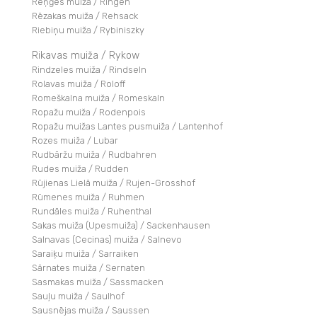
Reņģes muiža / Ringen
Rēzakas muiža / Rehsack
Riebiņu muiža / Rybiniszky
Rikavas muiža / Rykow
Rindzeles muiža / Rindseln
Rolavas muiža / Roloff
Romeškalna muiža / Romeskaln
Ropažu muiža / Rodenpois
Ropažu muižas Lantes pusmuiža / Lantenhof
Rozes muiža / Lubar
Rudbāržu muiža / Rudbahren
Rudes muiža / Rudden
Rūjienas Lielā muiža / Rujen-Grosshof
Rūmenes muiža / Ruhmen
Rundāles muiža / Ruhenthal
Sakas muiža (Upesmuiža) / Sackenhausen
Salnavas (Cecinas) muiža / Salnevo
Saraiķu muiža / Sarraiken
Sārnates muiža / Sernaten
Sasmakas muiža / Sassmacken
Sauļu muiža / Saulhof
Sausnējas muiža / Saussen