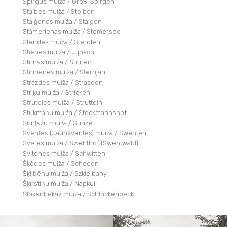
Spirgus muiža / Groß-Spirgen
Stalbes muiža / Stolben
Staļģenes muiža / Stalgen
Stāmerienas muiža / Stomersee
Stendes muiža / Stenden
Stienes muiža / Ulpisch
Stirnas muiža / Stirnen
Stirnienes muiža / Sternjan
Strazdes muiža / Strasden
Striķu muiža / Stricken­
Struteles muiža / Strutteln
Stukmaņu muiža / Stockmannshof
Suntažu muiža / Sunzel
Sventes (Jaunsventes) muiža / Swenten
Svētes muiža / Swehthof (Swehtwald)
Svitenes muiža / Schwitten
Šķēdes muiža / Scheden
Šķilbēnu muiža / Szkielbany
Šķirstiņu muiža / Napküll
Šlokenbekas muiža / Schlockenbeck