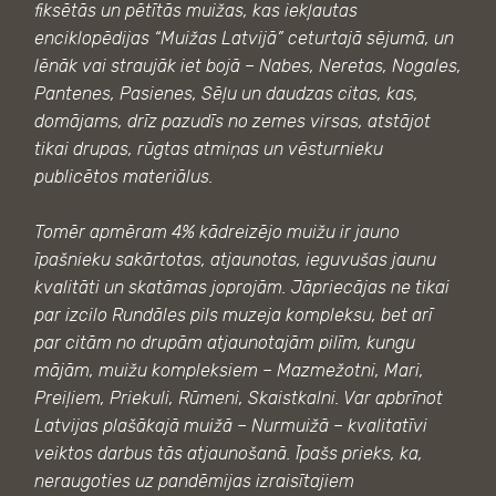
fiksētās un pētītās muižas, kas iekļautas
enciklopēdijas “Muižas Latvijā” ceturtajā sējumā, un
lēnāk vai straujāk iet bojā – Nabes, Neretas, Nogales,
Pantenes, Pasienes, Sēļu un daudzas citas, kas,
domājams, drīz pazudīs no zemes virsas, atstājot
tikai drupas, rūgtas atmiņas un vēsturnieku
publicētos materiālus.
Tomēr apmēram 4% kādreizējo muižu ir jauno
īpašnieku sakārtotas, atjaunotas, ieguvušas jaunu
kvalitāti un skatāmas joprojām. Jāpriecājas ne tikai
par izcilo Rundāles pils muzeja kompleksu, bet arī
par citām no drupām atjaunotajām pilīm, kungu
mājām, muižu kompleksiem – Mazmežotni, Mari,
Preiļiem, Priekuli, Rūmeni, Skaistkalni. Var apbrīnot
Latvijas plašākajā muižā – Nurmuižā – kvalitatīvi
veiktos darbus tās atjaunošanā. Īpašs prieks, ka,
neraugoties uz pandēmijas izraisītajiem