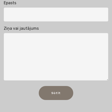
Epasts
Izdevējs SIA "DUE"
Iespiesta SIA "PNB Print"
Ziņa vai jautājums
ISBN 978-9934-8479-9-8
UDK 728.83(474.3)(031)
Ma805
© Vitolds Mašnovskis | © SIA “DUE”, 2020
Sūtīt