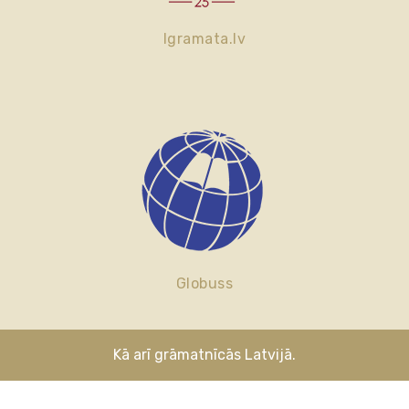
lgramata.lv
Globuss
Kā arī grāmatnīcās Latvijā.