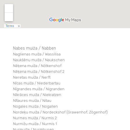
Nabes muiža / Nabben
Naglienas muiža / Wassilisa
Naukšēnu muiža / Naukschen
Nēķena muiža / Nötkenshof
Nēķena muiža / Nötkenshof 2
Neretas muiža / Nerft
Nīcas muiža / Niederbartau
Nīgrandes muiža / Nigranden
Nīkrāces muiža / Niekratzen
Nītaures muiža / Nitau
Nogales muiža / Nogallen
Nordeķu muiža / Nordeckshof (Grawenhof, Zögenhof)
Nurmes muiža / Nurmis 2
Nurmižu muiža / Nurmis 1
Nurmuiža / Nurmhusen