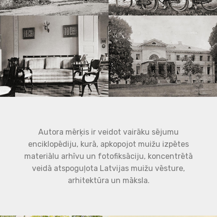
Autora mērķis ir veidot vairāku sējumu
enciklopēdiju, kurā, apkopojot muižu izpētes
materiālu arhīvu un fotofiksāciju, koncentrētā
veidā atspoguļota Latvijas muižu vēsture,
arhitektūra un māksla.