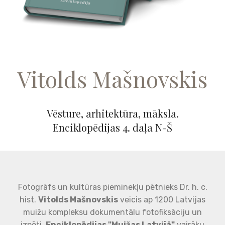
Vitolds Mašnovskis
Vēsture, arhitektūra, māksla.
Enciklopēdijas 4. daļa N-Š
Fotogrāfs un kultūras pieminekļu pētnieks Dr. h. c.
hist.
Vitolds Mašnovskis
veicis ap 1200 Latvijas
muižu kompleksu dokumentālu fotofiksāciju un
izpēti.
Enciklopēdijas "Muižas Latvijā"
vairāku