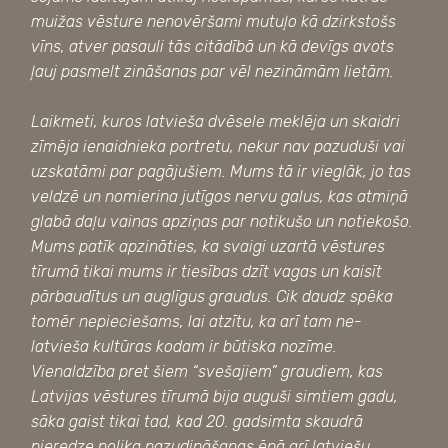
muižas vēsture nenovēršami mutuļo kā dzirkstošs
vīns, atver pasauli tās citādībā un kā devīgs avots
ļauj pasmelt zināšanas par vēl nezināmām lietām.
Laikmeti, kuros latvieša dvēsele meklēja un skaidri
zīmēja ienaidnieka portretu, nekur nav pazuduši vai
uzskatāmi par pagājušiem. Mums tā ir vieglāk, jo tas
veldzē un nomierina jutīgos nervu galus, kas atmiņā
glabā daļu vainas apziņas par notikušo un notiekošo.
Mums patīk apzināties, ka svaigi uzartā vēstures
tīrumā tikai mums ir tiesības dzīt vagas un kaisīt
pārbaudītus un auglīgus graudus. Cik daudz spēka
tomēr nepieciešams, lai atzītu, ka arī tam ne-
latvieša kultūras kodam ir būtiska nozīme.
Vienaldzība pret šiem “svešajiem” graudiem, kas
Latvijas vēstures tīrumā bija auguši simtiem gadu,
sāka gaist tikai tad, kad 20. gadsimta skaudrā
pieredze nolika pazudināšanas ēnā arī latviešu