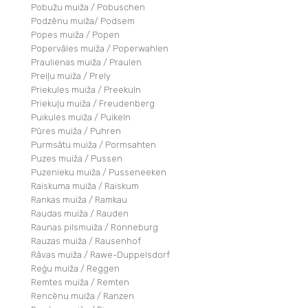
Pobužu muiža / Pobuschen
Podzēnu muiža/ Podsem
Popes muiža / Popen
Popervāles muiža / Poperwahlen
Praulienas muiža / Praulen
Preiļu muiža / Prely
Priekules muiža / Preekuln
Priekuļu muiža / Freudenberg
Puikules muiža / Puikeln
Pūres muiža / Puhren
Purmsātu muiža / Pormsahten
Puzes muiža / Pussen
Puzenieku muiža / Pusseneeken
Raiskuma muiža / Raiskum
Rankas muiža / Ramkau
Raudas muiža / Rauden
Raunas pilsmuiža / Ronneburg
Rauzas muiža / Rausenhof
Rāvas muiža / Rawe-Duppelsdorf
Reģu muiža / Reggen
Remtes muiža / Remten
Rencēnu muiža / Ranzen