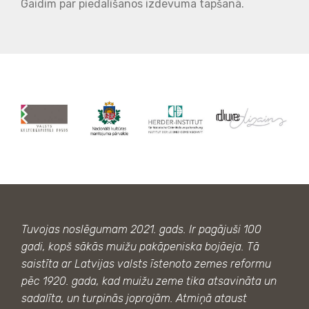
Gaidim par piedalīšanos izdevuma tapšanā.
Tuvojas noslēgumam 2021. gads. Ir pagājuši 100
gadi, kopš sākās muižu pakāpeniska bojāeja. Tā
saistīta ar Latvijas valsts īstenoto zemes reformu
pēc 1920. gada, kad muižu zeme tika atsavināta un
sadalīta, un turpinās joprojām. Atmiņā ataust