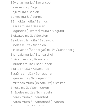
Sāvienas muiža / Sawensee
Sējas muiža / Zögenhof
Sēļu muiža / Sehlen
Sēmes muiža / Sehmen
Sērmūkšu muiža / Sermus
Sesiles muiža / Sessilen
Sidgundas (Rikteres) muiža / Sidgund
Sieksātes muiža / Sexaten
Siguldas pilsmuiža / Segewold
Sinoles muiža / Sinohlen
Skaistkalnes (Šēnbergas) muiža / Schönberg
Skangaļu muiža / Skangalshof
Skrīveru muiža / Römershof
Skrundas muiža / Schrunden
Skultes muiža / Adiamünde
Slagūnes muiža / Schlagunen
Slīpes muiža / Schliepenhof
Smiltenes muiža (Kalnamuiža) / Smilten
Smuku muiža / Schmucken
Snēpeles muiža / Schnepeln
Spāres muiža / Sparenhof
Spāres muiža / Spahrenhof (Spahren)