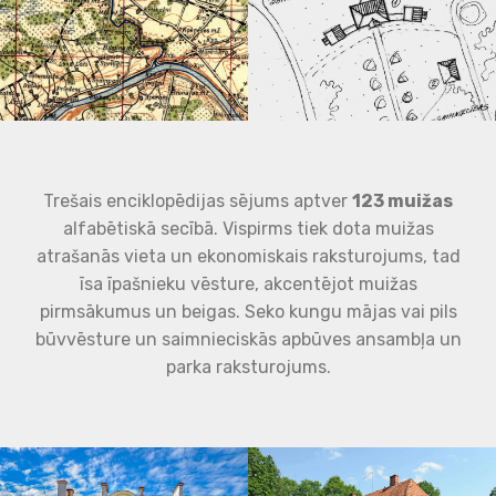
Trešais enciklopēdijas sējums aptver
123 muižas
alfabētiskā secībā. Vispirms tiek dota muižas
atrašanās vieta un ekonomiskais raksturojums, tad
īsa īpašnieku vēsture, akcentējot muižas
pirmsākumus un beigas. Seko kungu mājas vai pils
būvvēsture un saimnieciskās apbūves ansambļa un
parka raksturojums.