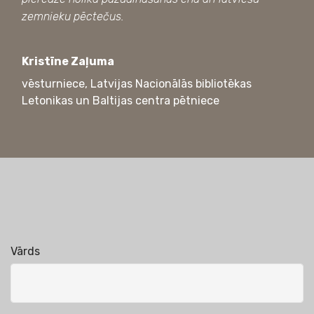
zemnieku pēctečus.
Kristīne Zaļuma
vēsturniece, Latvijas Nacionālās bibliotēkas
Letonikas un Baltijas centra pētniece
Saziņai
due@due.lv
Vārds
+371 67 812 790