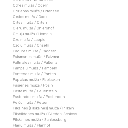
Odres muiža / Odern
Odzienas muiža / Odensee
Oksles muiža / Oxeln
Oktes muiža / Okten
Oleru muiža / Ohlershof
Omuļu muiža / Homeln
Ozolmuiža / Lappier
Ozolu muiža / Ohseln
Padures muiža / Paddern
Palsmanes muiža / Palzmar
Paltmales muiža / Paltemal
Pampāļu muiža / Pampeln
Pantenes muiža / Panten
Paplakas muiža / Paplacken
Pasienes muiža / Posiñ
Pasta muiža / Klauenstein
Pastendes muiža / Postenden
Pelču muiža / Pelzen
Pilkalnes (Pilskalnes) muiža / Pillkaln
Pilsblīdenes muiža / Blieden-Schloss
Pilskalnes muiža / Schlossberg
Plāņu muiža / Planhof