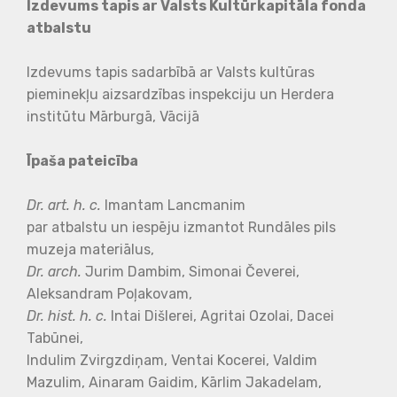
Izdevums tapis ar Valsts Kultūrkapitāla fonda
atbalstu
Izdevums tapis sadarbībā ar Valsts kultūras
pieminekļu aizsardzības inspekciju un Herdera
institūtu Mārburgā, Vācijā
Īpaša pateicība
Dr. art. h. c.
Imantam Lancmanim
par atbalstu un iespēju izmantot Rundāles pils
muzeja materiālus,
Dr. arch.
Jurim Dambim, Simonai Čeverei,
Aleksandram Poļakovam,
Dr. hist. h. c.
Intai Dišlerei, Agritai Ozolai, Dacei
Tabūnei,
Indulim Zvirgzdiņam, Ventai Kocerei, Valdim
Mazulim, Ainaram Gaidim, Kārlim Jakadelam,