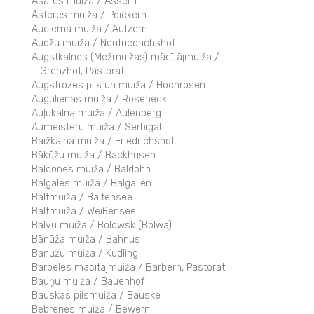
Asares muiža / Assern
Āsteres muiža / Poickern
Auciema muiža / Autzem
Audžu muiža / Neufriedrichshof
Augstkalnes (Mežmuižas) mācītājmuiža /
Grenzhof, Pastorat
Augstrozes pils un muiža / Hochrosen
Augulienas muiža / Roseneck
Auļukalna muiža / Aulenberg
Aumeisteru muiža / Serbigal
Baižkalna muiža / Friedrichshof
Bākūžu muiža / Backhusen
Baldones muiža / Baldohn
Balgales muiža / Balgallen
Baltmuiža / Baltensee
Baltmuiža / Weißensee
Balvu muiža / Bolowsk (Bolwa)
Bānūža muiža / Bahnus
Bānūžu muiža / Kudling
Bārbeles mācītājmuiža / Barbern, Pastorat
Bauņu muiža / Bauenhof
Bauskas pilsmuiža / Bauske
Bebrenes muiža / Bewern