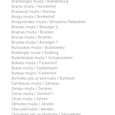
Bramberģes muiža / Brandenburg
Brantu muiža / Horstenhof
Braslavas muiža / Breslau
Briņģu muiža / Brinkenhof
Briņķpedvāles muiža / Brinckens-Pedwahlen
Brizules muiža / Bresilgen 2
Bruknas muiža / Brucken
Bruņas muiža / Brunnen
Bruzilas muiža / Bresilgen 1
Bučauskas muiža / Butzkowsky
Budbergas muiža / Budberg
Budenbrokas muiža / Schujenpahlen
Bukaišu muiža / Fockenhof
Bukas muiža / Suddenbach
Bunkas muiža / Funkenhof
Burtnieku pils un pilsmuiža / Burtneck
Carnikavas muiža / Zarnikau
Cempu muiža / Zempen
Cenas muiža / Zennhof 1
Cēres muiža / Zehren
Cērkstes muiža / Zerxten
Cēsu pilsmuiža / Wenden
Cesvaines pils un pilsmuiža / Sesswegen