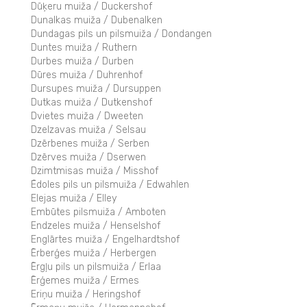
Dūķeru muiža / Duckershof
Dunalkas muiža / Dubenalken
Dundagas pils un pilsmuiža / Dondangen
Duntes muiža / Ruthern
Durbes muiža / Durben
Dūres muiža / Duhrenhof
Dursupes muiža / Dursuppen
Dutkas muiža / Dutkenshof
Dvietes muiža / Dweeten
Dzelzavas muiža / Selsau
Dzērbenes muiža / Serben
Dzērves muiža / Dserwen
Dzimtmisas muiža / Misshof
Ēdoles pils un pilsmuiža / Edwahlen
Elejas muiža / Elley
Embūtes pilsmuiža / Amboten
Endzeles muiža / Henselshof
Englārtes muiža / Engelhardtshof
Ērberģes muiža / Herbergen
Ērgļu pils un pilsmuiža / Erlaa
Ērģemes muiža / Ermes
Eriņu muiža / Heringshof