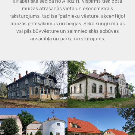
alfabētiskā secībā no A līdz H. Vispirms tiek dota
muižas atrašanās vieta un ekonomiskais
raksturojums, tad īsa īpašnieku vēsture, akcentējot
muižas pirmsākumus un beigas. Seko kungu mājas
vai pils būvvēsture un saimnieciskās apbūves
ansambļa un parka raksturojums.