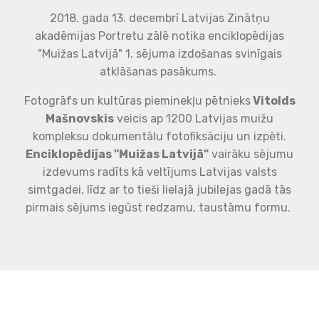
2018. gada 13. decembrī Latvijas Zinātņu
akadēmijas Portretu zālē notika enciklopēdijas
"Muižas Latvijā" 1. sējuma izdošanas svinīgais
atklāšanas pasākums.
Fotogrāfs un kultūras pieminekļu pētnieks
Vitolds
Mašnovskis
veicis ap 1200 Latvijas muižu
kompleksu dokumentālu fotofiksāciju un izpēti.
Enciklopēdijas "Muižas Latvijā"
vairāku sējumu
izdevums radīts kā veltījums Latvijas valsts
simtgadei, līdz ar to tieši lielajā jubilejas gadā tās
pirmais sējums iegūst redzamu, taustāmu formu.