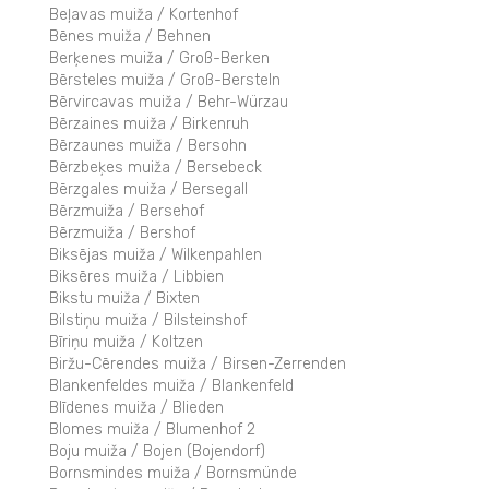
Beļavas muiža / Kortenhof
Bēnes muiža / Behnen
Berķenes muiža / Groß-Berken
Bērsteles muiža / Groß-Bersteln
Bērvircavas muiža / Behr-Würzau
Bērzaines muiža / Birkenruh
Bērzaunes muiža / Bersohn
Bērzbeķes muiža / Bersebeck
Bērzgales muiža / Bersegall
Bērzmuiža / Bersehof
Bērzmuiža / Bershof
Biksējas muiža / Wilkenpahlen
Biksēres muiža / Libbien
Bikstu muiža / Bixten
Bilstiņu muiža / Bilsteinshof
Bīriņu muiža / Koltzen
Biržu-Cērendes muiža / Birsen-Zerrenden
Blankenfeldes muiža / Blankenfeld
Blīdenes muiža / Blieden
Blomes muiža / Blumenhof 2
Boju muiža / Bojen (Bojendorf)
Bornsmindes muiža / Bornsmünde