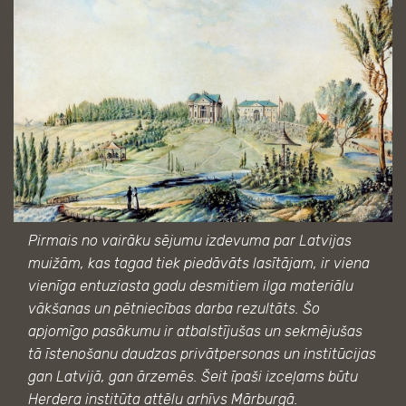
Pirmais no vairāku sējumu izdevuma par Latvijas
muižām, kas tagad tiek piedāvāts lasītājam, ir viena
vienīga entuziasta gadu desmitiem ilga materiālu
vākšanas un pētniecības darba rezultāts. Šo
apjomīgo pasākumu ir atbalstījušas un sekmējušas
tā īstenošanu daudzas privātpersonas un institūcijas
gan Latvijā, gan ārzemēs. Šeit īpaši izceļams būtu
Herdera institūta attēlu arhīvs Mārburgā.