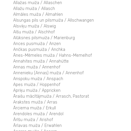
Allažas muiža / Allaschen
Allažu muiža / Allasch
Almāles muiža / Almahlen
Alsungas pils un pilsmuiža / Allschwangen
Alsviķu muiža / Alswig
Alšu muiža / Alschhof
Alūksnes pilsmuiža / Marienburg
Ances pusmuiža / Anzen
Ančkas pusmuiža / Anchka
Ānes-Mēmeles muiža / Hahns-Memelhof
Annahites muiža / Annahütte
Annas muiža / Annenhof
Annenieku (Annas) muiža / Annenhof
Anspoku muiža / Anspach
Apes muiža / Hoppenhof
Apriķu muiža / Appricken
Āraišu mācītājmuiža / Arrasch, Pastorat
Arakstes muiža / Arras
Ārciema muiža / Erkull
Arendoles muiža / Arendol
Ārīšu muiža / Arishof
Ārlavas muiža / Erwahlen