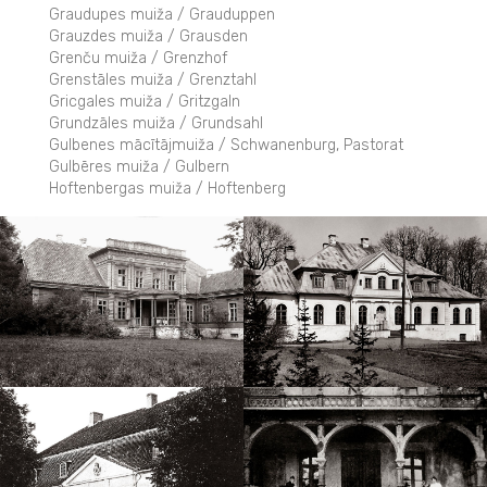
Graudupes muiža / Grauduppen
Grauzdes muiža / Grausden
Grenču muiža / Grenzhof
Grenstāles muiža / Grenztahl
Gricgales muiža / Gritzgaln
Grundzāles muiža / Grundsahl
Gulbenes mācītājmuiža / Schwanenburg, Pastorat
Gulbēres muiža / Gulbern
Hoftenbergas muiža / Hoftenberg