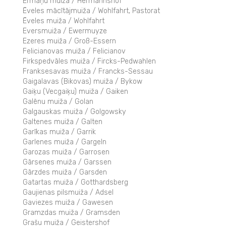
Ērmaņu muiža / Hermannshof
Ēveles mācītājmuiža / Wohlfahrt, Pastorat
Ēveles muiža / Wohlfahrt
Eversmuiža / Ewermuyze
Ezeres muiža / Groß-Essern
Felicianovas muiža / Felicianov
Firkspedvāles muiža / Fircks-Pedwahlen
Franksesavas muiža / Francks-Sessau
Gaigalavas (Bikovas) muiža / Bykow
Gaiķu (Vecgaiķu) muiža / Gaiken
Galēnu muiža / Golan
Galgauskas muiža / Golgowsky
Galtenes muiža / Galten
Garīkas muiža / Garrik
Garlenes muiža / Gargeln
Garozas muiža / Garrosen
Gārsenes muiža / Garssen
Gārzdes muiža / Garsden
Gatartas muiža / Gotthardsberg
Gaujienas pilsmuiža / Adsel
Gaviezes muiža / Gawesen
Gramzdas muiža / Gramsden
Grašu muiža / Geistershof