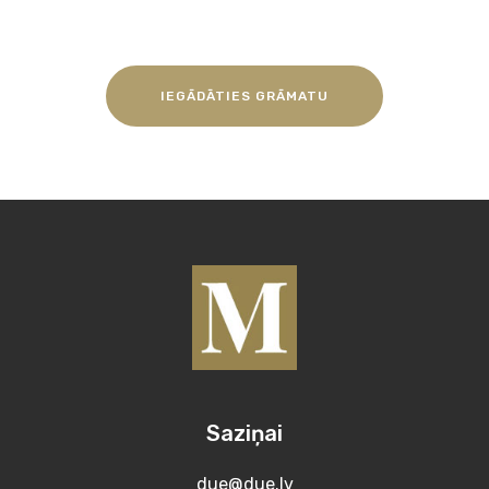
IEGĀDĀTIES GRĀMATU
Saziņai
due@due.lv