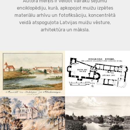
Autora mērķis ir veidot vairāku sējumu
enciklopēdiju, kurā, apkopojot muižu izpētes
materiālu arhīvu un fotofiksāciju, koncentrētā
veidā atspoguļota Latvijas muižu vēsture,
arhitektūra un māksla.