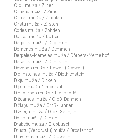
Cildu muiža / Zilden
Cīravas muiža / Zirau
Ciroles muiža / Zirohlen
Cirstu muiža / Zirsten
Codes muiža / Zohden
Daibes muiža / Daiben
Degoles muiža / Degahlen
Demenes muiža / Demmen
Derpeles-Mēmeles muiža / Dörpers-Memelhof
Dēseles muiža / Dehsseln
Devenes muiža / Dewen (Deewen)
Didrihšteinas muiža / Diedrichstein
Dikļu muiža / Dickeln
Dīķeru muiža / Puderküll
Dinsdurbes muiža / Diensdorff
Diždāmes muiža / Groß-Dahmen
Dižlāņu muiža / Groß-Lahnen
Dižsēņu muiža / Groß-Sehnjen
Doles muiža / Dahlen
Drabešu muiža / Drobbusch
Drustu (Vecdrustu) muiža / Drostenhof
Druvienas muiža / Druween