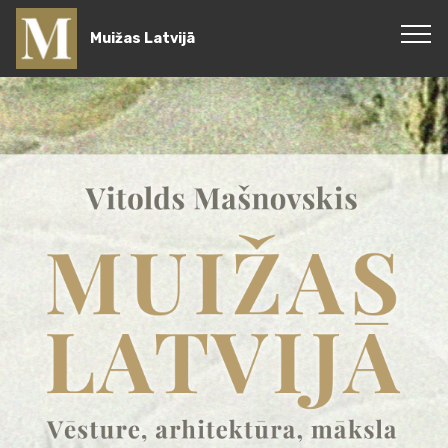
Muižas Latvijā