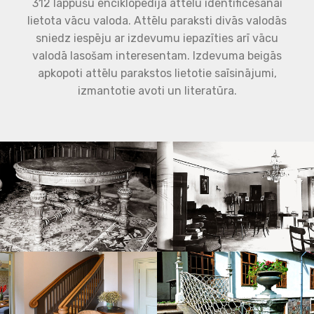
312 lappušu enciklopēdijā attēlu identificēšanai
lietota vācu valoda. Attēlu paraksti divās valodās
sniedz iespēju ar izdevumu iepazīties arī vācu
valodā lasošam interesentam. Izdevuma beigās
apkopoti attēlu parakstos lietotie saīsinājumi,
izmantotie avoti un literatūra.