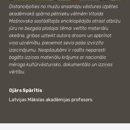
Distancējoties no muižu ansambļu vēstures izpētes
akadēmiskā spārna pētnieku vēlmēm Vitolda
Mašnovska sastādītajās enciklopēdijās atrast atbilžu
jūru no bezgala plašajai tēmai veltīto materiālu
okeāna, gribas uzteikt autora drosmi un apbrīnot
viņa uzņēmību, pieņemot sevis paša izvirzīto
izaicinājumu. Neapšaubāmi ir radīts neparasti
bagāts izziņas materiālu krājums ar nacionāla
mēroga kultūrvēsturisko, dokumentālo un izziņas
vērtību.
Ojārs Spārītis
Latvijas Mākslas akadēmijas profesors