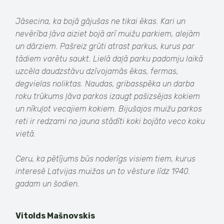
Jāsecina, ka bojā gājušas ne tikai ēkas. Kari un
nevērība ļāva aiziet bojā arī muižu parkiem, alejām
un dārziem. Pašreiz grūti atrast parkus, kurus par
tādiem varētu saukt. Lielā daļā parku padomju laikā
uzcēla daudzstāvu dzīvojamās ēkas, fermas,
degvielas noliktas. Naudas, gribasspēka un darba
roku trūkums ļāva parkos izaugt pašizsējas kokiem
un nīkuļot vecajiem kokiem. Bijušajos muižu parkos
reti ir redzami no jauna stādīti koki bojāto veco koku
vietā.
Ceru, ka pētījums būs noderīgs visiem tiem, kurus
interesē Latvijas muižas un to vēsture līdz 1940.
gadam un šodien.
Vitolds Mašnovskis