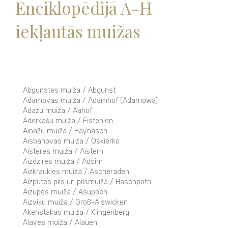
Enciklopēdijā A-H
iekļautās muižas
Abgunstes muiža / Abgunst
Adamovas muiža / Adamhof (Adamowa)
Ādažu muiža / Aahof
Aderkašu muiža / Fistehlen
Ainažu muiža / Haynasch
Aisbahovas muiža / Oskierko
Aisteres muiža / Aistern
Aizdzires muiža / Adsirn
Aizkraukles muiža / Ascheraden
Aizputes pils un pilsmuiža / Hasenpoth
Aizupes muiža / Asuppen
Aizvīķu muiža / Groß-Aiswicken
Akenstakas muiža / Klingenberg
Ālaves muiža / Alauen